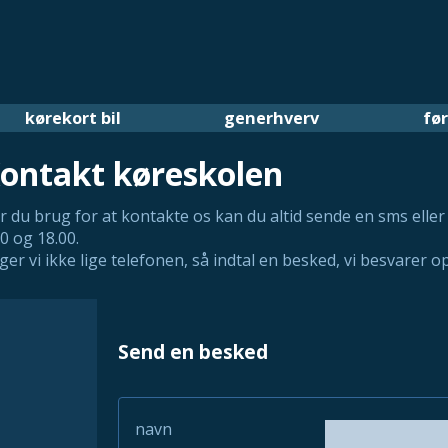
kørekort
bil
generhverv
fø
ontakt køreskolen
r du brug for at kontakte os kan du altid sende en sms eller
00 og 18.00.
ger vi ikke lige telefonen, så indtal en besked, vi besvarer o
Send en besked
navn