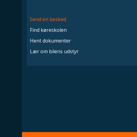
Send en besked
Find køreskolen
Hent dokumenter
Lær om bilens udstyr